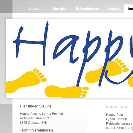
Startseite
Über mich
Behandlungen
Kontakt
Im
Hier finden Sie uns
Impressum
Happy Feet by Lynda Emmett
Happy Feet
Rebhaldenstrasse 37
Lynda Emmett
8625 Gossau (ZH)
Rebhaldenstrasse
8625 Gossau (ZH
Termin vereinbaren