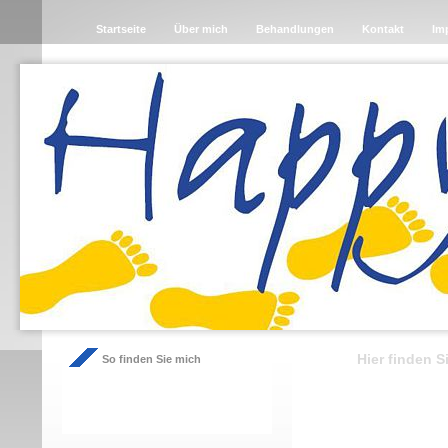
Startseite
Über mich
Behandlungen
Kontakt
Im
Hier finden S
So finden Sie mich